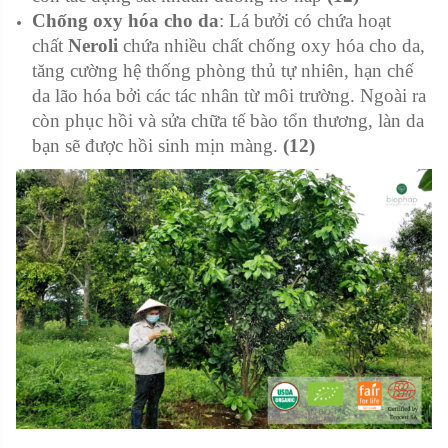
Chống oxy hóa cho da
: Lá bưởi có chứa hoạt
chất
Neroli
chứa nhiều chất chống oxy hóa cho da,
tăng cường hệ thống phòng thủ tự nhiên, hạn chế
da lão hóa bởi các tác nhân từ môi trường. Ngoài ra
còn phục hồi và sửa chữa tế bào tổn thương, làn da
bạn sẽ được hồi sinh mịn màng.
(12)