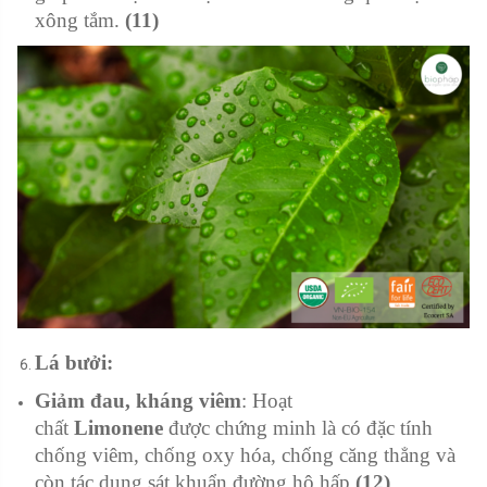
xông tắm.
(11)
Lá bưởi:
Giảm đau, kháng viêm
: Hoạt
chất
Limonene
được chứng minh là có đặc tính
chống viêm, chống oxy hóa, chống căng thẳng và
còn tác dụng sát khuẩn đường hô hấp
(12)