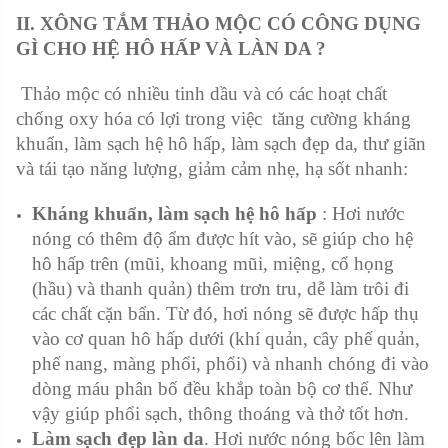
II. XÔNG TẮM THẢO MỘC CÓ CÔNG DỤNG
GÌ CHO HỆ HÔ HẤP VÀ LÀN DA ?
Thảo mộc có nhiều tinh dầu và có các hoạt chất
chống oxy hóa có lợi trong việc tăng cường kháng
khuẩn, làm sạch hệ hô hấp, làm sạch đẹp da, thư giãn
và tái tạo năng lượng, giảm cảm nhẹ, hạ sốt nhanh:
Kháng khuẩn, làm sạch hệ hô hấp
: Hơi nước
nóng có thêm độ ẩm được hít vào, sẽ giúp cho hệ
hô hấp trên (mũi, khoang mũi, miệng, cổ họng
(hầu) và thanh quản) thêm trơn tru, dễ làm trôi đi
các chất cặn bẩn. Từ đó, hơi nóng sẽ được hấp thụ
vào cơ quan hô hấp dưới (khí quản, cây phế quản,
phế nang, màng phổi, phổi) và nhanh chóng đi vào
dòng máu phân bố đều khắp toàn bộ cơ thể. Như
vậy giúp phổi sạch, thông thoáng và thở tốt hơn.
Làm sạch đẹp làn da
. Hơi nước nóng bốc lên làm