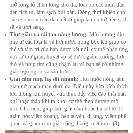
mở rộng lỗ chân lông cho da, loại bỏ các mụn đầu
đen tích tụ, làm sạch bụi bẩn. Đồng thời khiến cho
các tế bào cũ trên da chết đi giúp làn da trở nên sạch
sẽ và tươi sáng.
Thư giãn và tái tạo năng lượng:
Mùi hương dịu
nhẹ từ các loại lá và hơi nước nóng bốc lên giúp cơ
thể và tâm trí của bạn được kết nối, cơ thể phản ứng
với sự thư giãn, huyết áp sẽ được giảm xuống, hơi
thở và nhịp tim cũng chậm lại và bạn sẽ có những
giấc ngủ ngon và sâu hơn.
Giải cảm nhẹ, hạ sốt nhanh:
Hơi nước nóng làm
giãn nở mạch máu dưới da. Điều này vừa kích thích
lưu thông khí huyết vừa thúc đẩy việc đào thải hàn
khí hoặc thấp khí ra khỏi cơ thể theo đường mồ
hôi. Cho nên, giúp làm giải cảm hoặc hạ sốt từ đó
giảm bớt viêm xoang, hen suyễn, dị ứng, viêm phế
quản và giảm cảm giác căng thẳng, mệt mỏi.
(3)