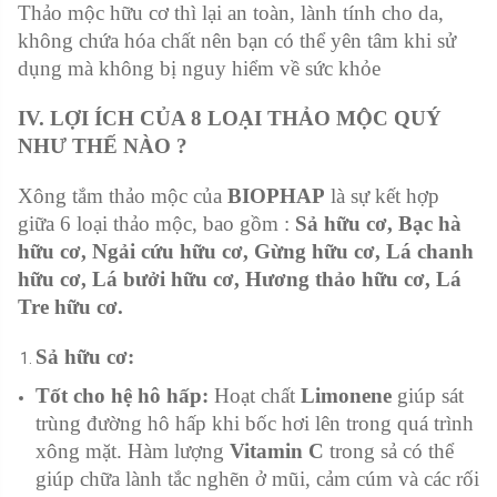
Thảo mộc hữu cơ thì lại an toàn, lành tính cho da,
không chứa hóa chất nên bạn có thể yên tâm khi sử
dụng mà không bị nguy hiểm về sức khỏe
IV. LỢI ÍCH CỦA 8 LOẠI THẢO MỘC QUÝ
NHƯ THẾ NÀO ?
Xông tắm thảo mộc của
BIOPHAP
là sự kết hợp
giữa 6 loại thảo mộc, bao gồm :
Sả hữu cơ, Bạc hà
hữu cơ, Ngải cứu hữu cơ, Gừng hữu cơ, Lá chanh
hữu cơ, Lá bưởi hữu cơ, Hương thảo hữu cơ, Lá
Tre hữu cơ.
Sả hữu cơ:
Tốt cho hệ hô hấp:
Hoạt chất
Limonene
giúp sát
trùng đường hô hấp khi bốc hơi lên trong quá trình
xông mặt. Hàm lượng
Vitamin C
trong sả có thể
giúp chữa lành tắc nghẽn ở mũi, cảm cúm và các rối