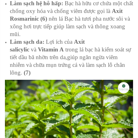
Làm sạch hệ hô hấp:
Bạc hà hữu cơ chứa một chất
chống oxy hóa và chống viêm được gọi là
Axit
Rosmarinic (6)
nên lá Bạc hà tươi pha nước sôi và
xông hơi trực tiếp giúp làm sạch và thông xoang
mũi.
Làm sạch da:
Lợi ích của
Axit
salicylic
và
Vitamin A
trong lá bạc hà kiểm soát sự
tiết dầu bã nhờn trên da,giúp ngăn ngừa viêm
nhiễm và chữa mụn trứng cá và làm sạch lỗ chân
lông.
(7)