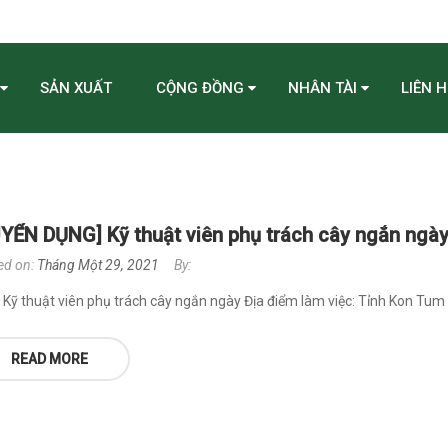
SẢN XUẤT
CỘNG ĐỒNG
NHÂN TÀI
LIÊN H
YỂN DỤNG] Kỹ thuật viên phụ trách cây ngắn ngà
ed on:
Tháng Một 29, 2021
By:
í: Kỹ thuật viên phụ trách cây ngắn ngày Địa điểm làm việc: Tỉnh Kon Tum 
READ MORE