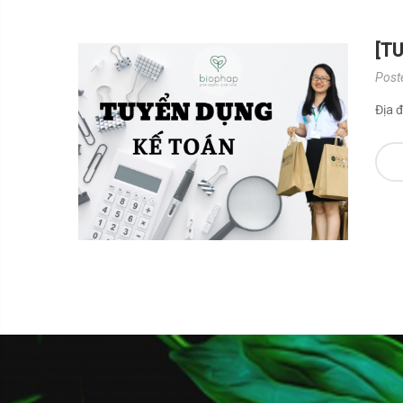
[T
Post
Địa 