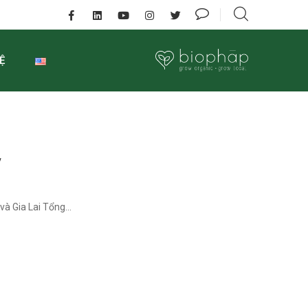
Ệ
y
và Gia Lai Tổng...