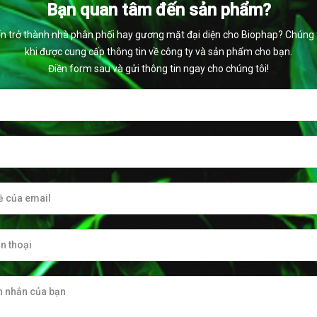
Bạn quan tâm đến sản phẩm?
 trở thành nhà phân phối hay gương mặt đại diện cho Biophap? Chúng tô
khi được cung cấp thông tin về công ty và sản phẩm cho bạn.
Điền form sau và gửi thông tin ngay cho chúng tôi!