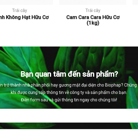
Trái cây
Trái cây
nh Không Hạt Hữu Cơ
Cam Cara Cara Hữu Cơ
(1kg)
Bạn quan tâm đến sản phẩm?
 trở thành nhà phân phối hay gương mặt đại diện cho Biophap? Chúng tô
khi được cung cấp thông tin về công ty và sản phẩm cho bạn.
Điền form sau và gửi thông tin ngay cho chúng tôi!