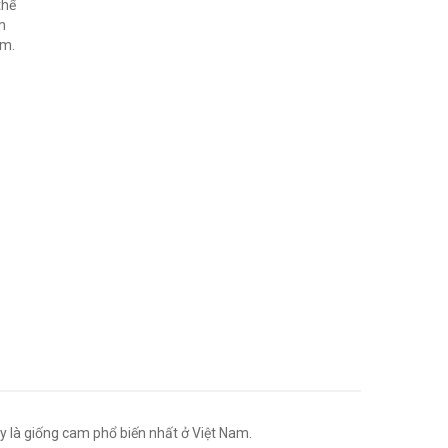
thể
m
am.
y là giống cam phổ biến nhất ở Việt Nam.