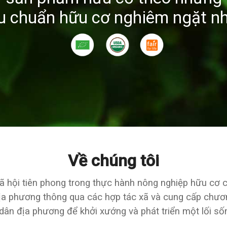
êu chuẩn hữu cơ nghiêm ngặt nh
Về chúng tôi
 hội tiên phong trong thực hành nông nghiệp hữu cơ c
ịa phương thông qua các hợp tác xã và cung cấp chươn
dân địa phương để khởi xướng và phát triển một lối số