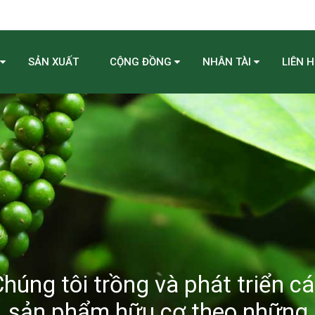
SẢN XUẤT
CỘNG ĐỒNG
NHÂN TÀI
LIÊN H
húng tôi trồng và phát triển c
sản phẩm hữu cơ theo những