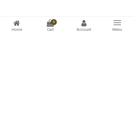
0
Home
Cart
Account
Menu
Tươi & tự nhiên nhất!
Sản phẩm
TRÁI CÂY
TRÀ THẢO MỘC - GIA VỊ
RAU
XÔNG TẮM THẢO MỘC