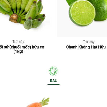
Trái cây
Trái cây
ối sứ (chuối mốc) hữu cơ
Chanh Không Hạt Hữu
(1kg)
RAU