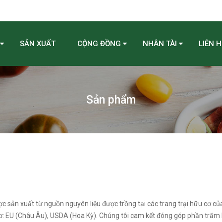
SẢN XUẤT
CỘNG ĐỒNG
NHÂN TÀI
LIÊN H
Sản phẩm
sản xuất từ nguồn nguyên liệu được trồng tại các trang trại hữu cơ của
cơ: EU (Châu Âu), USDA (Hoa Kỳ). Chúng tôi cam kết đóng góp phần trăm 