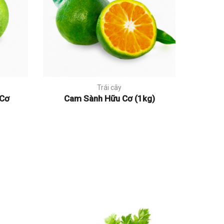
Trái cây
 Cơ
Cam Sành Hữu Cơ (1kg)
Cam C