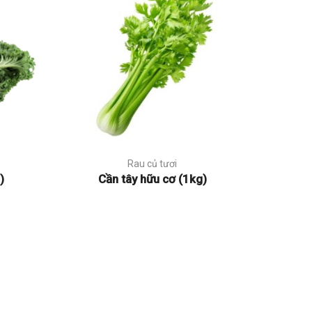
Rau củ tươi
)
Cần tây hữu cơ (1kg)
C