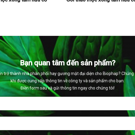
Bạn quan tâm đến sản phẩm?
 trở thành nhà phân phối hay gương mặt đại diện cho Biophap? Chúng tô
khi được cung cấp thông tin về công ty và sản phẩm cho bạn.
Điền form sau và gửi thông tin ngay cho chúng tôi!