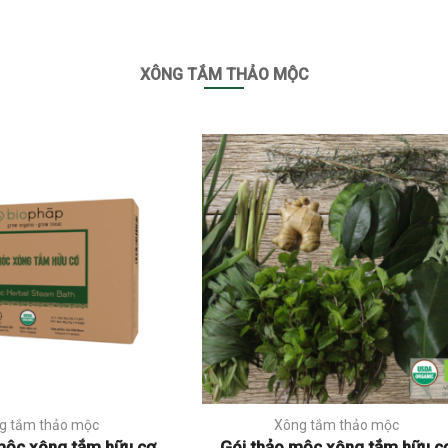
XÔNG TẮM THẢO MỘC
g tắm thảo mộc
Xông tắm thảo mộc
mộc xông tắm hữu cơ
Gói thảo mộc xông tắm hữu c