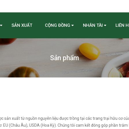
SẢN XUẤT
CỘNG ĐỒNG
NHÂN TÀI
LIÊN H
Sản phẩm
sản xuất từ nguồn nguyên liệu được trồng tại các trang trại hữu cơ của
cơ: EU (Châu Âu), USDA (Hoa Kỳ). Chúng tôi cam kết đóng góp phần trăm 