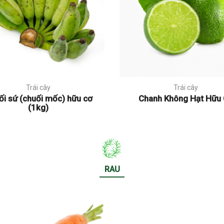
Trái cây
Trái cây
ối sứ (chuối mốc) hữu cơ
Chanh Không Hạt Hữu
(1kg)
RAU