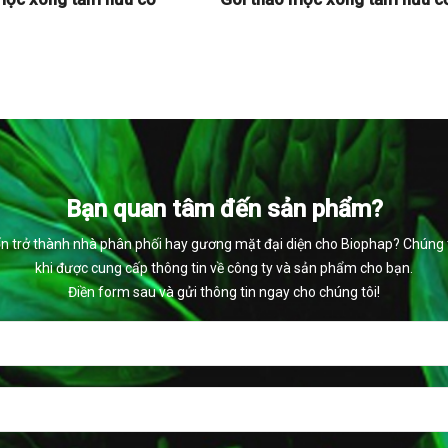
Bạn quan tâm đến sản phẩm?
 trở thành nhà phân phối hay gương mặt đại diện cho Biophap? Chúng tô
khi được cung cấp thông tin về công ty và sản phẩm cho bạn.
Điền form sau và gửi thông tin ngay cho chúng tôi!