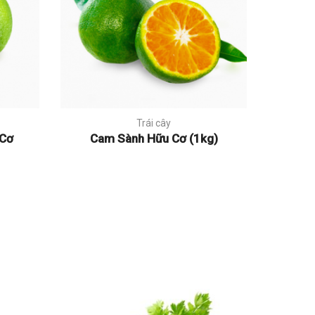
Trái cây
 Cơ
Cam Sành Hữu Cơ (1kg)
Cam C