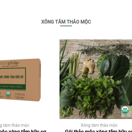
XÔNG TẮM THẢO MỘC
g tắm thảo mộc
Xông tắm thảo mộc
mộc xông tắm hữu cơ
Gói thảo mộc xông tắm hữu c